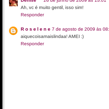
Denise
26 de junho de 2009 às 15:01
Ah, vc é muito gentil, isso sim!
Responder
R o s e l e n e
7 de agosto de 2009 às 08
aiquecoisamaislindaa! AMEI :)
Responder