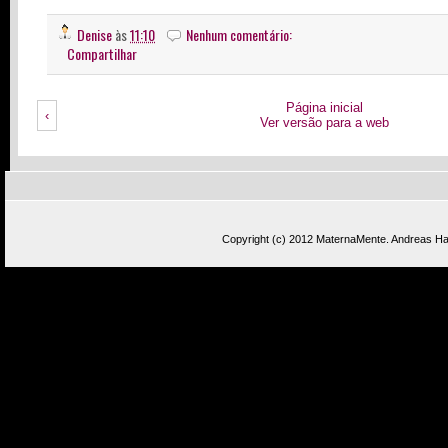
Denise
às
11:10
Nenhum comentário:
Compartilhar
Página inicial
‹
Ver versão para a web
Copyright (c) 2012
MaternaMente
.
Andreas Has