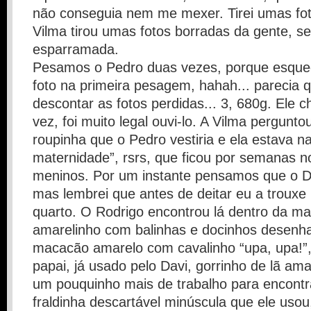
não conseguia nem me mexer. Tirei umas fot
Vilma tirou umas fotos borradas da gente, se
esparramada.
Pesamos o Pedro duas vezes, porque esquec
foto na primeira pesagem, hahah... parecia 
descontar as fotos perdidas... 3, 680g. Ele 
vez, foi muito legal ouvi-lo. A Vilma pergunt
roupinha que o Pedro vestiria e ela estava n
maternidade”, rsrs, que ficou por semanas n
meninos. Por um instante pensamos que o Da
mas lembrei que antes de deitar eu a trouxe
quarto. O Rodrigo encontrou lá dentro da ma
amarelinho com balinhas e docinhos desenha
macacão amarelo com cavalinho “upa, upa!”,
papai, já usado pelo Davi, gorrinho de lã ama
um pouquinho mais de trabalho para encontra
fraldinha descartável minúscula que ele usou