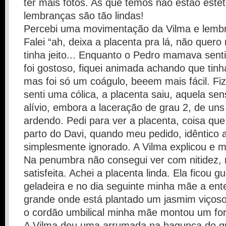
ter mais fotos. As que temos não estão esté
lembranças são tão lindas!
Percebi uma movimentação da Vilma e lembre
Falei “ah, deixa a placenta pra lá, não quer
tinha jeito... Enquanto o Pedro mamava sent
foi gostoso, fiquei animada achando que tinh
mas foi só um coágulo, beeem mais fácil. Fi
senti uma cólica, a placenta saiu, aquela se
alívio, embora a laceração de grau 2, de uns
ardendo. Pedi para ver a placenta, coisa que
parto do Davi, quando meu pedido, idêntico a
simplesmente ignorado. A Vilma explicou e m
Na penumbra não consegui ver com nitidez, 
satisfeita. Achei a placenta linda. Ela ficou 
geladeira e no dia seguinte minha mãe a en
grande onde está plantado um jasmim viços
o cordão umbilical minha mãe montou um fo
A Vilma deu uma arrumada na bagunça do qu