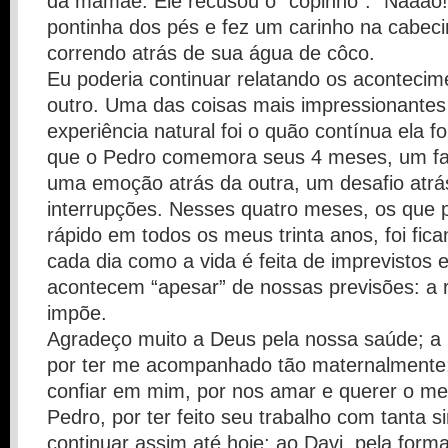
da mamãe. Ele recusou o “copinho”: “Nãaao!
pontinha dos pés e fez um carinho na cabeci
correndo atrás de sua água de côco.
Eu poderia continuar relatando os acontecim
outro. Uma das coisas mais impressionantes
experiência natural foi o quão contínua ela fo
que o Pedro comemora seus 4 meses, um fat
uma emoção atrás da outra, um desafio atrá
interrupções. Nesses quatro meses, os que
rápido em todos os meus trinta anos, foi fica
cada dia como a vida é feita de imprevistos 
acontecem “apesar” de nossas previsões: a 
impõe.
Agradeço muito a Deus pela nossa saúde; a
por ter me acompanhado tão maternalmente;
confiar em mim, por nos amar e querer o me
Pedro, por ter feito seu trabalho com tanta s
continuar assim até hoje; ao Davi, pela for