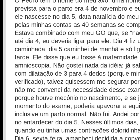
O Pedro tem o nome do meu avô, uma hom
prevista para o parto era 4 de novembro e e
ele nascesse no dia 5, data natalícia do meu
pelas minhas contas as 40 semanas se compl
Estava combinado com meu GO que, se “na
até dia 4, eu deveria ligar para ele. Dia 4 fiz
caminhada, dia 5 caminhei de manhã e só lig
tarde. Ele disse que eu fosse à maternidade
amnioscopia. Não gostei nada da idéia: já sa
com dilatação de 3 para 4 dedos (porque min
verificado), talvez quisessem me segurar por
não me convenci da necessidade desse exame
porque houve mecônio no nascimento, e se 
momento do exame, poderia apavorar a equi
inclusive um parto normal. Não fui. Andei p
no entardecer do dia 5. Nesses últimos dias
quando eu tinha umas contrações doloridinh
Dia 6, sexta-feira, amanheci decidida a con