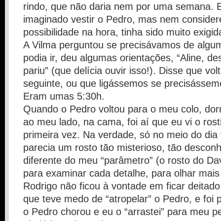
rindo, que não daria nem por uma semana. E
imaginado vestir o Pedro, mas nem consider
possibilidade na hora, tinha sido muito exigid
A Vilma perguntou se precisávamos de algum
podia ir, deu algumas orientações, “Aline, d
pariu” (que delícia ouvir isso!). Disse que vol
seguinte, ou que ligássemos se precisássemo
Eram umas 5:30h.
Quando o Pedro voltou para o meu colo, do
ao meu lado, na cama, foi aí que eu vi o rost
primeira vez. Na verdade, só no meio do dia v
parecia um rosto tão misterioso, tão desconh
diferente do meu “parâmetro” (o rosto do Dav
para examinar cada detalhe, para olhar mais
Rodrigo não ficou à vontade em ficar deitad
que teve medo de “atropelar” o Pedro, e foi 
o Pedro chorou e eu o “arrastei” para meu peit