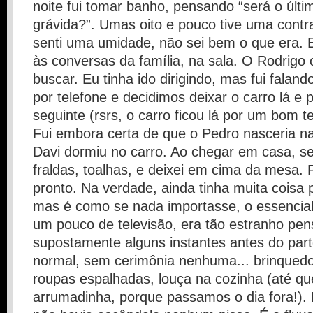
noite fui tomar banho, pensando “será o últ
grávida?”. Umas oito e pouco tive uma contr
senti uma umidade, não sei bem o que era. 
às conversas da família, na sala. O Rodrigo
buscar. Eu tinha ido dirigindo, mas fui faland
por telefone e decidimos deixar o carro lá e 
seguinte (rsrs, o carro ficou lá por um bom t
Fui embora certa de que o Pedro nasceria na
Davi dormiu no carro. Ao chegar em casa, s
fraldas, toalhas, e deixei em cima da mesa. 
pronto. Na verdade, ainda tinha muita coisa p
mas é como se nada importasse, o essencial 
um pouco de televisão, era tão estranho pen
supostamente alguns instantes antes do part
normal, sem cerimônia nenhuma... brinqued
roupas espalhadas, louça na cozinha (até qu
arrumadinha, porque passamos o dia fora!). 