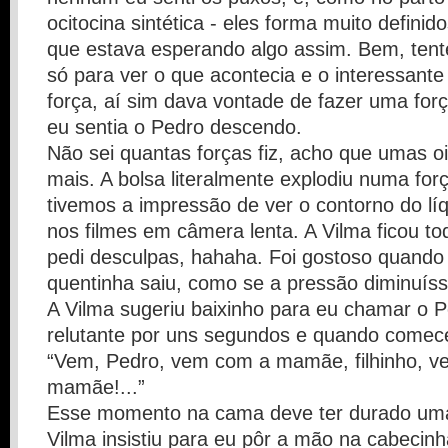
ocitocina sintética - eles forma muito definid
que estava esperando algo assim. Bem, tent
só para ver o que acontecia e o interessante 
força, aí sim dava vontade de fazer uma for
eu sentia o Pedro descendo.
Não sei quantas forças fiz, acho que umas oi
mais. A bolsa literalmente explodiu numa for
tivemos a impressão de ver o contorno do lí
nos filmes em câmera lenta. A Vilma ficou t
pedi desculpas, hahaha. Foi gostoso quando
quentinha saiu, como se a pressão diminuíss
A Vilma sugeriu baixinho para eu chamar o Pe
relutante por uns segundos e quando comece
“Vem, Pedro, vem com a mamãe, filhinho, v
mamãe!...”
Esse momento na cama deve ter durado uma
Vilma insistiu para eu pôr a mão na cabecin