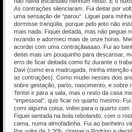
não havia escândalo nenhum nisso. É o flux
As contrações silenciaram. Fui deitar por vo
uma sensação de “parou“. Liguei para minh
dormisse tranqüila, porque pelo jeito não es
mais nada. Fiquei deitada, mas não peguei no
rezando e adormeci mais de onze horas. Meia
acordei com uma contraçãaaaao. Fui ao banhe
deitei mais um pouquinho para descansar, ma
erro de ficar deitada como fiz durante o trab
Davi (como era madrugada, minha intenção e
as contrações). Como mudei nesses dois an
sobre gestação, parto, nascimento, e sobre 
Tentei ir para a sala, mas o resto da casa m
“impessoal”, quis ficar no quarto mesmo. Fui
comi alguma coisa, voltei para o quarto com 
Fiquei sentada na bola rebolando, com o ros
cama, numa almofadinha. Fui ao banheiro vá
Por volta da 1:30h. chamei o Rodrigo e decid