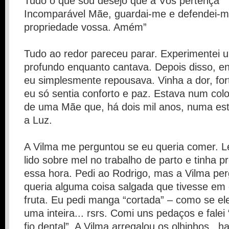
Tudo o que sou desejo que a Vós pertença
Incomparável Mãe, guardai-me e defendei-m
propriedade vossa. Amém”
Tudo ao redor pareceu parar. Experimentei u
profundo enquanto cantava. Depois disso, en
eu simplesmente repousava. Vinha a dor, fort
eu só sentia conforto e paz. Estava num col
de uma Mãe que, há dois mil anos, numa estr
a Luz.
A Vilma me perguntou se eu queria comer. L
lido sobre mel no trabalho de parto e tinha p
essa hora. Pedi ao Rodrigo, mas a Vilma pe
queria alguma coisa salgada que tivesse em
fruta. Eu pedi manga “cortada” – como se ele
uma inteira... rsrs. Comi uns pedaços e falei
fio dental”. A Vilma arregalou os olhinhos , 