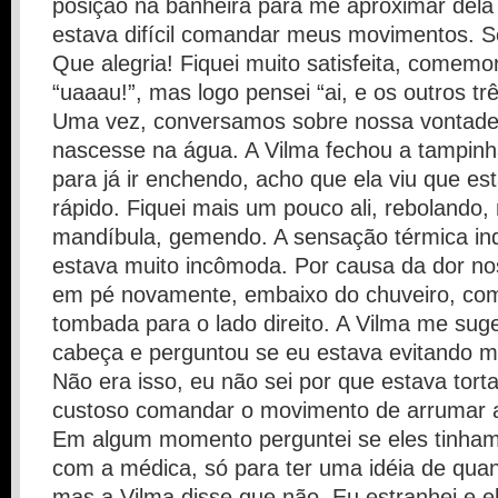
posição na banheira para me aproximar dela
estava difícil comandar meus movimentos. S
Que alegria! Fiquei muito satisfeita, comemo
“uaaau!”, mas logo pensei “ai, e os outros trê
Uma vez, conversamos sobre nossa vontade
nascesse na água. A Vilma fechou a tampinh
para já ir enchendo, acho que ela viu que es
rápido. Fiquei mais um pouco ali, rebolando
mandíbula, gemendo. A sensação térmica inde
estava muito incômoda. Por causa da dor nos
em pé novamente, embaixo do chuveiro, co
tombada para o lado direito. A Vilma me suger
cabeça e perguntou se eu estava evitando m
Não era isso, eu não sei por que estava tort
custoso comandar o movimento de arrumar 
Em algum momento perguntei se eles tinham
com a médica, só para ter uma idéia de quan
mas a Vilma disse que não. Eu estranhei e e