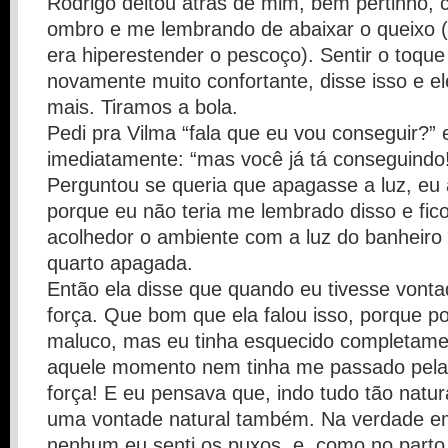
Rodrigo deitou atrás de mim, bem pertinho
ombro e me lembrando de abaixar o queixo 
era hiperestender o pescoço). Sentir o toque 
novamente muito confortante, disse isso e e
mais. Tiramos a bola.
Pedi pra Vilma “fala que eu vou conseguir?” 
imediatamente: “mas você já tá conseguindo
Perguntou se queria que apagasse a luz, eu ac
porque eu não teria me lembrado disso e fic
acolhedor o ambiente com a luz do banheiro
quarto apagada.
Então ela disse que quando eu tivesse vonta
força. Que bom que ela falou isso, porque p
maluco, mas eu tinha esquecido completamen
aquele momento nem tinha me passado pela
força! E eu pensava que, indo tudo tão natur
uma vontade natural também. Na verdade 
nenhum eu senti os puxos, e, como no parto