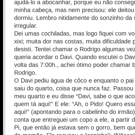
ajudá-lo a abocanhar, porque eu não consegu
minha cabeça, mas nem precisou: ele deito
dormiu. Lembro nitidamente do sonzinho da 
irregular.
Dei umas cochiladas, mas logo fiquei com vo
xixi; muita dor nas costas, muita dificuldade 
desisti. Tentei chamar o Rodrigo algumas v
queria acordar o Davi. Quando escutei o Davi
volta das 7:00h., achei ótimo poder chamar 
Rodrigo.
O Davi pediu água de côco e enquanto o pai f
saiu do quarto, coisa que nunca faz. Passou 
meu quarto e eu disse “Davi, sabe o que ac
quem tá aqui!” E ele: “Ah, o Pido! Quero es
aqui!” (apontando para o cabelinho do irmão)
conta que entreguei um copo a ele, a partir 
Pi, que então já estava sem o gorro, bem qu