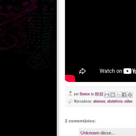
por
Denise
às
09:02
Marcadores:
ativismo
,
obstetrícia
,
vídeo
2 comentários:
Unknown
disse...