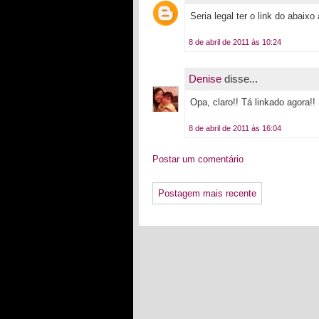
Seria legal ter o link do abaix
8 de abril de 2011 às 10:24
Denise
disse...
Opa, claro!! Tá linkado agora!!
8 de abril de 2011 às 16:04
Postar um comentário
Postagem mais recente