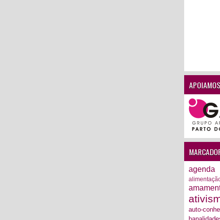
APOIAMOS
MARCADO
agenda
alimentaçã
amamen
ativis
auto-conh
banalidade