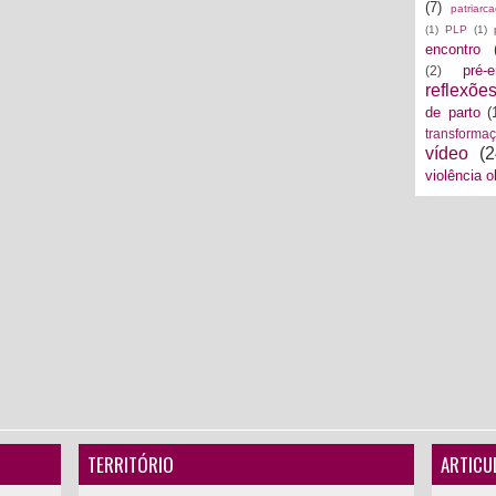
(7)
patriarc
(1)
PLP
(1)
encontro
pré-
(2)
reflexõe
de parto
(
transforma
vídeo
(2
violência o
TERRITÓRIO
ARTICU