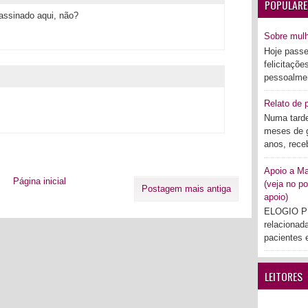
POPULARE
o assinado aqui, não?
Sobre mul
Hoje passe
felicitaçõe
pessoalmen
Relato de p
Numa tarde
meses de g
anos, rece
Apoio a Mar
Página inicial
(veja no po
Postagem mais antiga
apoio)
ELOGIO PÚ
relacionad
pacientes e
LEITORES