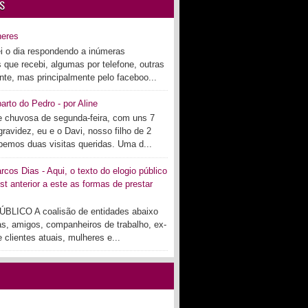
S
heres
i o dia respondendo a inúmeras
s que recebi, algumas por telefone, outras
te, mas principalmente pelo faceboo...
arto do Pedro - por Aline
 chuvosa de segunda-feira, com uns 7
ravidez, eu e o Davi, nosso filho de 2
bemos duas visitas queridas. Uma d...
cos Dias - Aqui, o texto do elogio público
st anterior a este as formas de prestar
BLICO A coalisão de entidades abaixo
as, amigos, companheiros de trabalho, ex-
 clientes atuais, mulheres e...