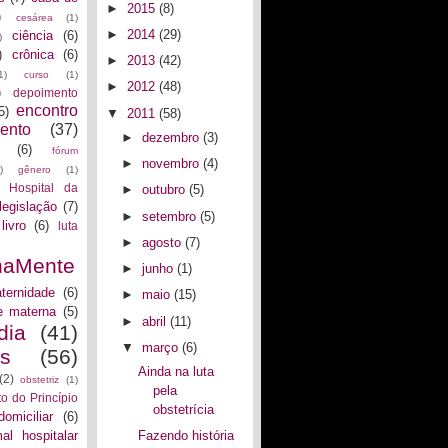
►
2015
(8)
)
cesárea
(1)
►
2014
(29)
ciência
(6)
)
)
crônica
(6)
►
2013
(42)
1)
curso
(1)
►
2012
(48)
)
depoimento
encontro
5)
▼
2011
(58)
ento
(37)
►
dezembro
(3)
(6)
fórum
►
novembro
(4)
)
gênero
(1)
Hospital da
►
outubro
(5)
legislação
(7)
►
setembro
(5)
livro
(6)
luta
►
agosto
(7)
naMente
►
junho
(1)
ternidade
(6)
►
maio
(15)
e materna
(5)
►
abril
(11)
dia
(41)
▼
março
(6)
as
(56)
Ainda na luta
(2)
obstetriz
(1)
pela
to do Princípio
obstetrícia
domiciliar
(6)
al hospitalar
Fazendo história