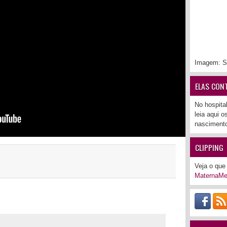
Imagem: S
ELAS CON
No hospita
leia aqui 
nascimento
CLIPPING
Veja o que 
MaternaMe