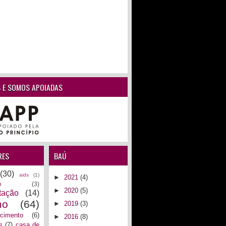
 E SOMOS APOIADAS
RES
BAÚ
(30)
aids
(1)
►
2021
(4)
o
(3)
►
2020
(5)
tação
(14)
mo
(64)
►
2019
(3)
ecimento
(6)
►
2016
(8)
s
(7)
casa de