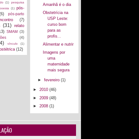
ado
(1)
pesquisa
Amanhã é o dia
pós-
poesia
(1)
Obstetrícia na
(6)
pós-parto
USP Leste:
encontro
(7)
curso bom
s
(31)
relato
para as
13)
SMAM
(3)
profis...
ções
(4)
4)
Alimentar e nutrir
vínculo
(1)
bstétrica
(12)
Imagens por
uma
maternidade
mais segura
►
fevereiro
(1)
►
2010
(46)
►
2009
(48)
►
2008
(1)
LAÇÃO