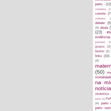
parto
(12
cesariana
(1
convite
(7
cuidados
(
debate
(5
doula
(
(4)
(23)
ev
evidências
perinatal
(1
grupos
(3)
Mulher
(2)
links
(10)
(4)
mater
(50)
ma
mortalidad
na mí
notíci
obstetrícia
Par
parto
(1)
parto 
(4)
parto norm