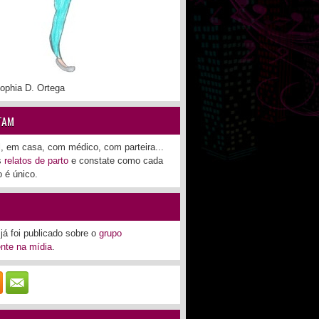
ophia D. Ortega
TAM
l, em casa, com médico, com parteira...
os
relatos de parto
e constate como cada
 é único.
já foi publicado sobre o
grupo
nte na mídia
.