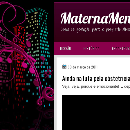
MaternaMen
Coisas de gestação, parto e pós-parto ativo
MISSÃO
HISTÓRICO
ENCONTROS
30 de março de 2011
Ainda na luta pela obstetríci
Veja, veja, porque é emocionante! E de