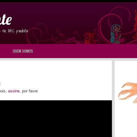
te
s no ABC paulista
QUEM SOMOS
a
pois,
assine
, por favor.