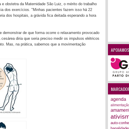
a e obstetra da Maternidade São Luiz, o mérito do trabalho
ácia dos exercícios. "Minhas pacientes fazem isso há 22
a dos hospitais, a grávida fica deitada esperando a hora
ue demonstrar de que forma ocorre o relaxamento provocado
cesárea diria que seria preciso medir os impulsos elétricos
to. Mas, na prática, sabemos que a movimentação
APOIAMOS
MARCADO
agenda
alimentaçã
amamen
ativis
auto-conh
banalidade