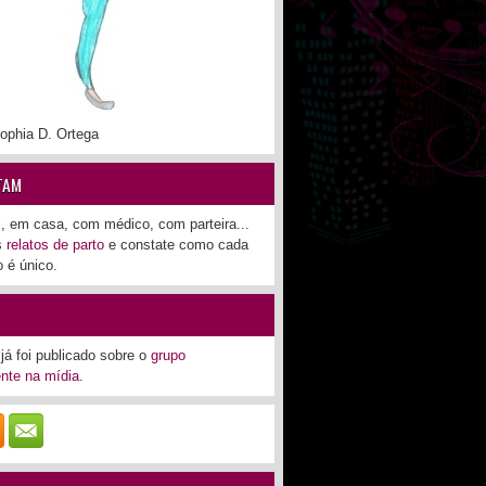
ophia D. Ortega
TAM
l, em casa, com médico, com parteira...
os
relatos de parto
e constate como cada
 é único.
já foi publicado sobre o
grupo
nte na mídia
.