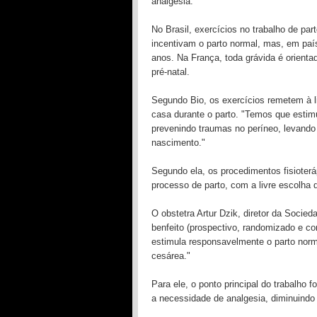
analgesia.
No Brasil, exercícios no trabalho de pa
incentivam o parto normal, mas, em paí
anos. Na França, toda grávida é orienta
pré-natal.
Segundo Bio, os exercícios remetem à 
casa durante o parto. "Temos que estimu
prevenindo traumas no períneo, levando
nascimento."
Segundo ela, os procedimentos fisioter
processo de parto, com a livre escolha 
O obstetra Artur Dzik, diretor da Socie
benfeito (prospectivo, randomizado e co
estimula responsavelmente o parto norm
cesárea."
Para ele, o ponto principal do trabalho 
a necessidade de analgesia, diminuindo 