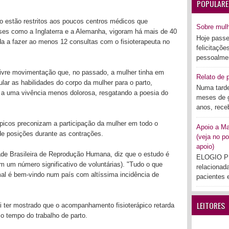
POPULARE
rto estão restritos aos poucos centros médicos que
Sobre mul
ses como a Inglaterra e a Alemanha, vigoram há mais de 40
Hoje passe
da a fazer ao menos 12 consultas com o fisioterapeuta no
felicitaçõe
pessoalmen
livre movimentação que, no passado, a mulher tinha em
Relato de p
lar as habilidades do corpo da mulher para o parto,
Numa tarde
 a uma vivência menos dolorosa, resgatando a poesia do
meses de g
anos, rece
ápicos preconizam a participação da mulher em todo o
Apoio a Mar
de posições durante as contrações.
(veja no po
apoio)
dade Brasileira de Reprodução Humana, diz que o estudo é
ELOGIO PÚ
m um número significativo de voluntárias). "Tudo o que
relacionad
al é bem-vindo num país com altíssima incidência de
pacientes e
LEITORES
foi ter mostrado que o acompanhamento fisioterápico retarda
o tempo do trabalho de parto.