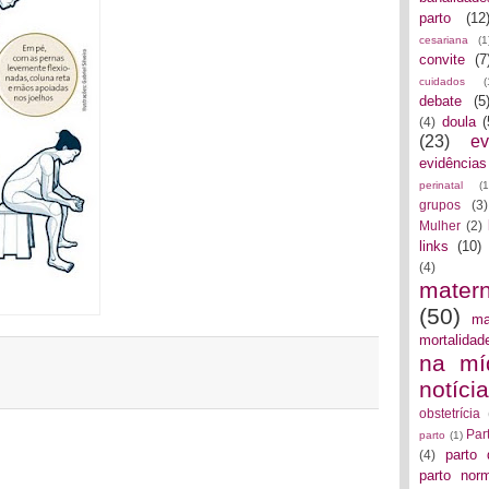
parto
(12
cesariana
(1
convite
(7
cuidados
(
debate
(5
doula
(
(4)
(23)
ev
evidências
perinatal
(1
grupos
(3)
Mulher
(2)
links
(10)
(4)
mater
(50)
ma
mortalidad
na mí
notíci
obstetrícia
Par
parto
(1)
parto 
(4)
parto norm