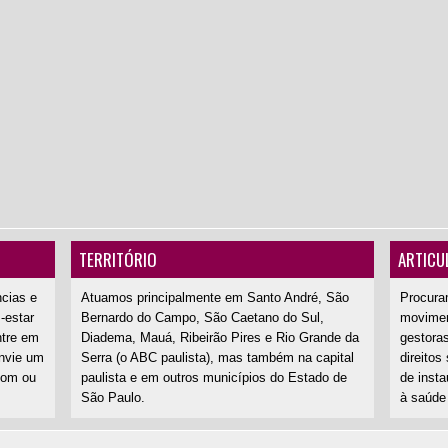
TERRITÓRIO
ARTICU
ncias e
Atuamos principalmente em Santo André, São
Procura
-estar
Bernardo do Campo, São Caetano do Sul,
movimen
ntre em
Diadema, Mauá, Ribeirão Pires e Rio Grande da
gestoras
nvie um
Serra (o ABC paulista), mas também na capital
direitos
com ou
paulista e em outros municípios do Estado de
de inst
São Paulo.
à saúde