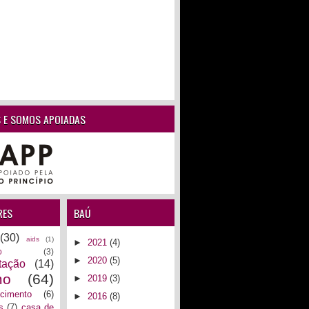
 E SOMOS APOIADAS
RES
BAÚ
(30)
aids
(1)
►
2021
(4)
o
(3)
►
2020
(5)
tação
(14)
mo
(64)
►
2019
(3)
ecimento
(6)
►
2016
(8)
s
(7)
casa de