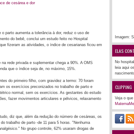
nce de cesárea e dor
te o parto aumenta a tolerância à dor, reduz o uso de
Imagem: S
ento do bebê, conclui um estudo feito no Hospital
 que fizeram as atividades, o índice de cesarianas ficou em
ELAS CON
No hospita
e na rede privada e suplementar chega a 90%. A OMS
leia aqui 
nda que o índice seja de, no máximo, 15%.
nascimento
tes do primeiro filho, com gravidez a termo: 70 foram
CLIPPING
am os exercícios preconizados no trabalho de parto e
trico normal, sem os exercícios. As gestantes do estudo
Veja o que 
ções, fazer movimentos articulares e pélvicos, relaxamento
MaternaMe
estudo, diz que, além da redução do número de cesáreas, os
 do trabalho de parto -de 11 para 5 horas. "Nenhuma
 analgésico." No grupo controle, 62% usaram drogas de