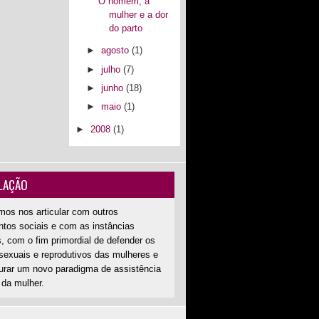
O homem, a
mulher e a dor
do parto
►
agosto
(1)
►
julho
(7)
►
junho
(18)
►
maio
(1)
►
2008
(1)
LAÇÃO
mos nos articular com outros
tos sociais e com as instâncias
, com o fim primordial de defender os
 sexuais e reprodutivos das mulheres e
aurar um novo paradigma de assistência
 da mulher.