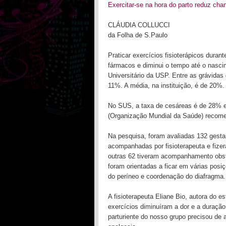
Exercitar-se na hora do parto reduz cha
CLÁUDIA COLLUCCI
da Folha de S.Paulo
Praticar exercícios fisioterápicos duran
fármacos e diminui o tempo até o nascim
Universitário da USP. Entre as grávidas
11%. A média, na instituição, é de 20%.
No SUS, a taxa de cesáreas é de 28% 
(Organização Mundial da Saúde) recome
Na pesquisa, foram avaliadas 132 gestan
acompanhadas por fisioterapeuta e fizer
outras 62 tiveram acompanhamento obsté
foram orientadas a ficar em várias posi
do períneo e coordenação do diafragma.
A fisioterapeuta Eliane Bio, autora do 
exercícios diminuíram a dor e a duração
parturiente do nosso grupo precisou de