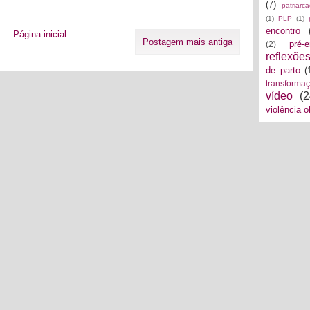
(7)
patriarc
(1)
PLP
(1)
encontro
Página inicial
Postagem mais antiga
pré-
(2)
reflexõe
de parto
(
transforma
vídeo
(2
violência o