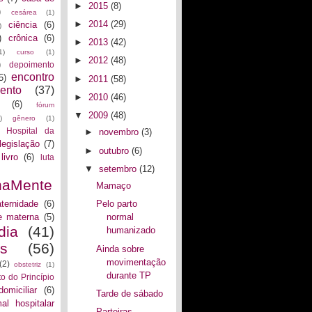
►
2015
(8)
)
cesárea
(1)
►
2014
(29)
ciência
(6)
)
)
crônica
(6)
►
2013
(42)
1)
curso
(1)
►
2012
(48)
)
depoimento
encontro
5)
►
2011
(58)
ento
(37)
►
2010
(46)
(6)
fórum
▼
2009
(48)
)
gênero
(1)
Hospital da
►
novembro
(3)
legislação
(7)
►
outubro
(6)
livro
(6)
luta
▼
setembro
(12)
naMente
Mamaço
ternidade
(6)
Pelo parto
e materna
(5)
normal
dia
(41)
humanizado
as
(56)
Ainda sobre
movimentação
(2)
obstetriz
(1)
durante TP
to do Princípio
domiciliar
(6)
Tarde de sábado
al hospitalar
Parteiras