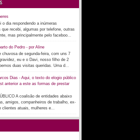
S
heres
i o dia respondendo a inúmeras
s que recebi, algumas por telefone, outras
te, mas principalmente pelo faceboo...
arto do Pedro - por Aline
 chuvosa de segunda-feira, com uns 7
ravidez, eu e o Davi, nosso filho de 2
bemos duas visitas queridas. Uma d...
cos Dias - Aqui, o texto do elogio público
st anterior a este as formas de prestar
BLICO A coalisão de entidades abaixo
as, amigos, companheiros de trabalho, ex-
 clientes atuais, mulheres e...