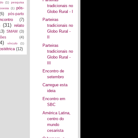
ado
(1)
pesquisa
tradicionais no
pós-
poesia
(1)
Globo Rural - I
(6)
pós-parto
encontro
(7)
Parteiras
s
(31)
relato
tradicionais no
13)
Globo Rural -
SMAM
(3)
II
ções
(4)
4)
vínculo
(1)
Parteiras
bstétrica
(12)
tradicionais no
Globo Rural -
III
Encontro de
setembro
Carregue esta
ideia
Encontro em
SBC
América Latina,
centro do
mundo
cesarista