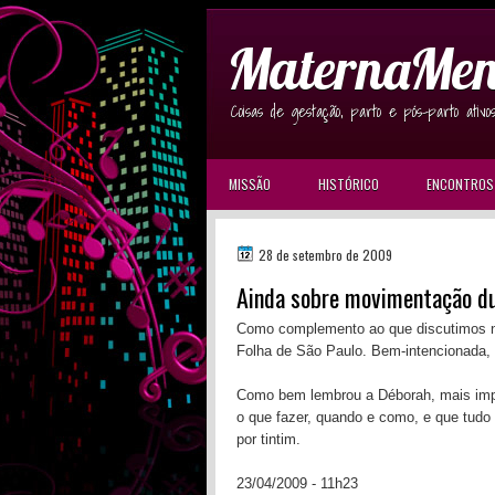
MaternaMen
Coisas de gestação, parto e pós-parto ativo
MISSÃO
HISTÓRICO
ENCONTROS
28 de setembro de 2009
Ainda sobre movimentação d
Como complemento ao que discutimos n
Folha de São Paulo. Bem-intencionada,
Como bem lembrou a Déborah, mais impor
o que fazer, quando e como, e que tudo
por tintim.
23/04/2009 - 11h23