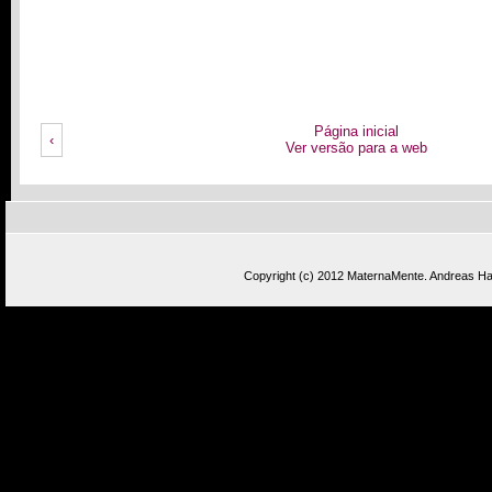
Página inicial
‹
Ver versão para a web
Copyright (c) 2012
MaternaMente
.
Andreas Has