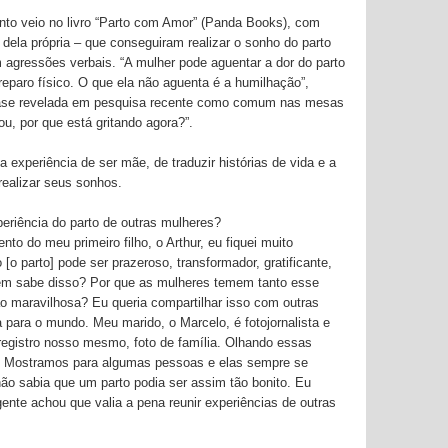
nto veio no livro “Parto com Amor” (Panda Books), com
 dela própria – que conseguiram realizar o sonho do parto
agressões verbais. “A mulher pode aguentar a dor do parto
eparo físico. O que ela não aguenta é a humilhação”,
rase revelada em pesquisa recente como comum nas mesas
ou, por que está gritando agora?”.
, a experiência de ser mãe, de traduzir histórias de vida e a
ealizar seus sonhos.
periência do parto de outras mulheres?
to do meu primeiro filho, o Arthur, eu fiquei muito
o parto] pode ser prazeroso, transformador, gratificante,
uém sabe disso? Por que as mulheres temem tanto esse
 maravilhosa? Eu queria compartilhar isso com outras
 para o mundo. Meu marido, o Marcelo, é fotojornalista e
a registro nosso mesmo, foto de família. Olhando essas
. Mostramos para algumas pessoas e elas sempre se
ão sabia que um parto podia ser assim tão bonito. Eu
ente achou que valia a pena reunir experiências de outras