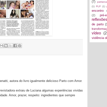
(7)
patriarc
(1)
PLP
(1)
encontro
pré-
(2)
reflexõe
de parto
(
transforma
vídeo
(2
violência o
natti, autora do livro igualmente delicioso Parto com Amor.
evistadora extraiu de Luciana algumas experiências vividas
idade. Amor, prazer, respeito: ingredientes que sempre