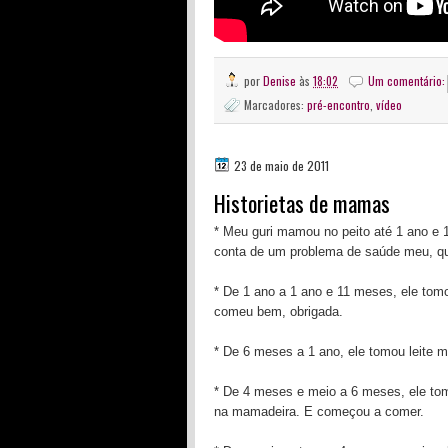
por
Denise
às
18:02
Um comentário
Marcadores:
pré-encontro
,
vídeo
23 de maio de 2011
Historietas de mamas
* Meu guri mamou no peito até 1 ano e
conta de um problema de saúde meu, que
* De 1 ano a 1 ano e 11 meses, ele tomo
comeu bem, obrigada.
* De 6 meses a 1 ano, ele tomou leite 
* De 4 meses e meio a 6 meses, ele tom
na mamadeira. E começou a comer.