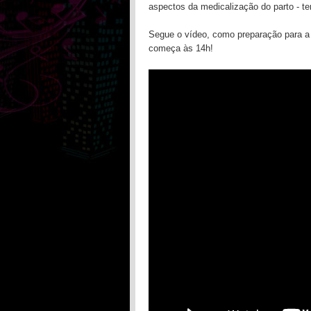
aspectos da medicalização do parto - 
Segue o vídeo, como preparação para 
começa às 14h!