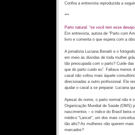
Confira a entrevista reproduzida a seguir
***
Parto natural: “se você tem esse desej
Em entrevista, autora de “Parto com Amo
livro e comenta o que espera com a obr
A jornalista Luciana Benatti e o fotógra
em meio às dúvidas de toda mulher grávi
tão preocupada com o parto? Cuide das 
que do parto cuido eu”. Faltava menos
casal não voltou mais àquele consultór
direcionadas a outro profissional. Ele re
ajudar o casal a se preparar: Luciana qu
Apesar do nome, o parto normal não é
Organização Mundial de Saúde (OMS) pa
nascimentos – o índice do Brasil beira o
médico “Lancet”, um dos mais conceitu
tão alto? As mulheres não querem mais
marcados?