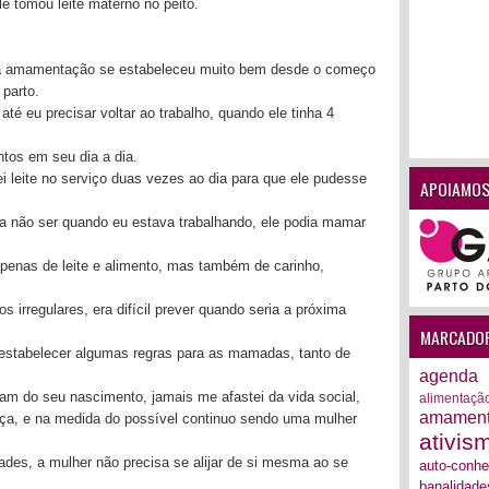
e tomou leite materno no peito.
, a amamentação se estabeleceu muito bem desde o começo
parto.
té eu precisar voltar ao trabalho, quando ele tinha 4
entos em seu dia a dia.
ei leite no serviço duas vezes ao dia para que ele pudesse
APOIAMOS
: a não ser quando eu estava trabalhando, ele podia mamar
penas de leite e alimento, mas também de carinho,
 irregulares, era difícil prever quando seria a próxima
MARCADO
 estabelecer algumas regras para as mamadas, tanto de
agenda
m do seu nascimento, jamais me afastei da vida social,
alimentaçã
amamen
nça, e na medida do possível continuo sendo uma mulher
ativis
dades, a mulher não precisa se alijar de si mesma ao se
auto-conh
banalidade