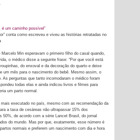
.
o, é um caminho possível”
r” conta como escreveu e viveu as histórias retratadas no
a
fo Marcelo Min esperavam o primeiro filho do casal quando,
da, o médico disse a seguinte frase: “Por que você está
roupinhas, do enxoval e da decoração do quarto e deixe
 de um mês para o nascimento do bebê. Mesmo assim, o
io. As perguntas que tanto incomodaram o médico foram
spondeu todas elas e ainda indicou livros e filmes para
eria um parto normal.
 o mais executado no país, mesmo com as recomendação da
ra a taxa de cesáreas não ultrapassar 15% dos
s 50%, de acordo com a série Lancet Brasil, do jornal
ados do mundo. Mas por que, exatamente, esse número é
 partos normais e preferem um nascimento com dia e hora