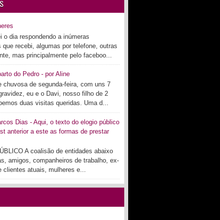
S
heres
i o dia respondendo a inúmeras
s que recebi, algumas por telefone, outras
te, mas principalmente pelo faceboo...
arto do Pedro - por Aline
 chuvosa de segunda-feira, com uns 7
ravidez, eu e o Davi, nosso filho de 2
bemos duas visitas queridas. Uma d...
cos Dias - Aqui, o texto do elogio público
st anterior a este as formas de prestar
BLICO A coalisão de entidades abaixo
as, amigos, companheiros de trabalho, ex-
 clientes atuais, mulheres e...