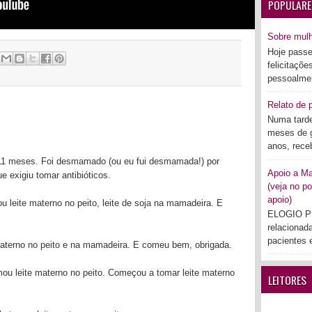
POPULARE
Sobre mul
Hoje passe
:
felicitaçõe
pessoalmen
Relato de p
Numa tarde
meses de g
anos, rece
 11 meses. Foi desmamado (ou eu fui desmamada!) por
Apoio a Mar
 exigiu tomar antibióticos.
(veja no po
apoio)
u leite materno no peito, leite de soja na mamadeira. E
ELOGIO PÚ
relacionad
pacientes e
materno no peito e na mamadeira. E comeu bem, obrigada.
ou leite materno no peito. Começou a tomar leite materno
LEITORES