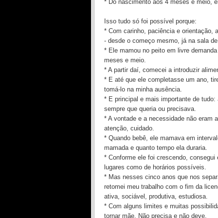
* Do nascimento aos 4 meses e meio, el
Isso tudo só foi possível porque:
* Com carinho, paciência e orientação
- desde o começo mesmo, já na sala de 
* Ele mamou no peito em livre demanda a
meses e meio.
* A partir daí, comecei a introduzir alim
* E até que ele completasse um ano, tir
tomá-lo na minha ausência.
* E principal e mais importante de tudo
sempre que queria ou precisava.
* A vontade e a necessidade não eram a
atenção, cuidado.
* Quando bebê, ele mamava em intervalos
mamada e quanto tempo ela duraria.
* Conforme ele foi crescendo, consegui
lugares como de horários possíveis.
* Mas nesses cinco anos que nos separa
retomei meu trabalho com o fim da lice
ativa, sociável, produtiva, estudiosa.
* Com alguns limites e muitas possibili
tornar mãe. Não precisa e não deve.