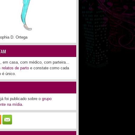
ophia D. Ortega
TAM
l, em casa, com médico, com parteira...
os
relatos de parto
e constate como cada
 é único.
já foi publicado sobre o
grupo
nte na mídia
.