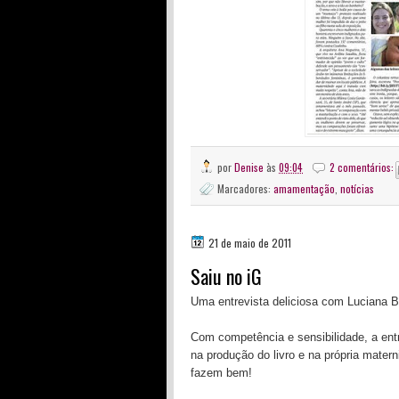
por
Denise
às
09:04
2 comentários:
Marcadores:
amamentação
,
notícias
21 de maio de 2011
Saiu no iG
Uma entrevista deliciosa com Luciana Be
Com competência e sensibilidade, a entr
na produção do livro e na própria matern
fazem bem!