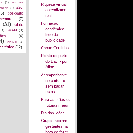
ado
(1)
pesquisa
Riqueza virtual,
pós-
poesia
(1)
aprendizado
(6)
pós-parto
real
encontro
(7)
Formação
s
(31)
relato
acadêmica
13)
SMAM
(3)
livre de
ções
(4)
publicidade
4)
vínculo
(1)
bstétrica
(12)
Contra Coutinho
Relato do parto
do Davi - por
Aline
Acompanhante
no parto - e
sem pagar
taxas
Para as mães ou
futuras mães
Dia das Mães
Grupos apoiam
gestantes na
hora de fazer