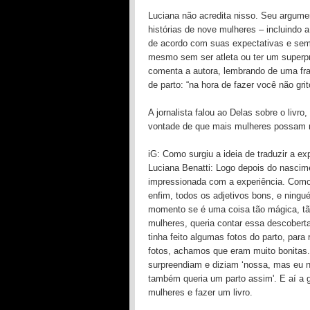
Luciana não acredita nisso. Seu argume
histórias de nove mulheres – incluindo a
de acordo com suas expectativas e sem 
mesmo sem ser atleta ou ter um superpr
comenta a autora, lembrando de uma f
de parto: “na hora de fazer você não grit
A jornalista falou ao Delas sobre o livro
vontade de que mais mulheres possam r
iG: Como surgiu a ideia de traduzir a ex
Luciana Benatti: Logo depois do nascimen
impressionada com a experiência. Como [
enfim, todos os adjetivos bons, e ning
momento se é uma coisa tão mágica, tão
mulheres, queria contar essa descoberta
tinha feito algumas fotos do parto, par
fotos, achamos que eram muito bonitas
surpreendiam e diziam ‘nossa, mas eu n
também queria um parto assim'. E aí a g
mulheres e fazer um livro.