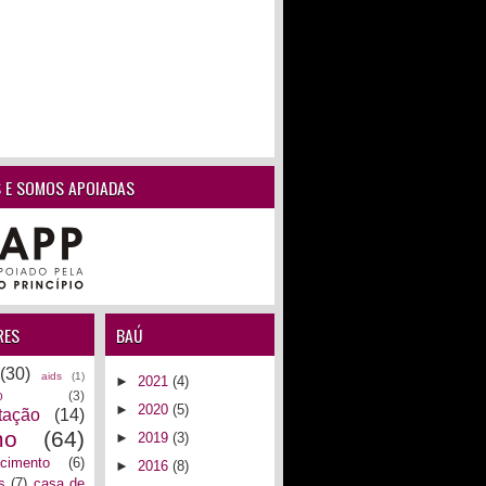
 E SOMOS APOIADAS
RES
BAÚ
(30)
aids
(1)
►
2021
(4)
o
(3)
►
2020
(5)
tação
(14)
mo
(64)
►
2019
(3)
ecimento
(6)
►
2016
(8)
s
(7)
casa de