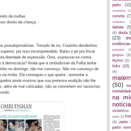
parto
(12
cesariana
(1
convite
(7
eito da mulher.
m direito da criança.
cuidados
(
debate
(5
doula
(
(4)
(23)
ev
evidências
os pseudojornalistas. Tomado de ira, Coutinho desdenhou
perinatal
(1
 superior, por isso incompreendido. Bateu o pé pra fincar
grupos
(3)
la liberdade de expressão. Oras, expressar-se contra
Mulher
(2)
-se à democracia? Ainda que a ombudsman da Folha tenha
links
(10)
outinho no domingo, não me convenço. Não me convenço de
(4)
 na mídia. Ele conseguiu o que queria - aumentar a
mater
 quebra ainda mostrou que sua pretensa erudição não lhe
(50)
ma
s, além de mal colocadas, não se convertem em raciocínio,
mortalidad
mundo.
na mí
notíci
obstetrícia
Par
parto
(1)
parto 
(4)
parto norm