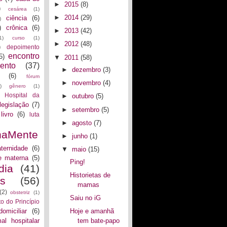
►
2015
(8)
)
cesárea
(1)
►
2014
(29)
ciência
(6)
)
)
crônica
(6)
►
2013
(42)
1)
curso
(1)
►
2012
(48)
)
depoimento
encontro
5)
▼
2011
(58)
ento
(37)
►
dezembro
(3)
(6)
fórum
►
novembro
(4)
)
gênero
(1)
Hospital da
►
outubro
(5)
legislação
(7)
►
setembro
(5)
livro
(6)
luta
►
agosto
(7)
naMente
►
junho
(1)
ternidade
(6)
▼
maio
(15)
e materna
(5)
Ping!
dia
(41)
Historietas de
as
(56)
mamas
(2)
obstetriz
(1)
Saiu no iG
to do Princípio
domiciliar
(6)
Hoje e amanhã
al hospitalar
tem bate-papo