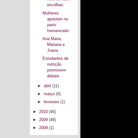
escolhas
Mulheres
apostam no
parto
humanizado
Ana Maria,
Mariana e
Joana
Estudantes de
nutrição
promovem
debate
►
abril
(11)
►
março
(6)
►
fevereiro
(1)
►
2010
(46)
►
2009
(48)
►
2008
(1)