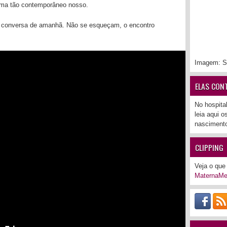
tema tão contemporâneo nosso.
a conversa de amanhã. Não se esqueçam, o encontro
Imagem: S
ELAS CON
No hospita
leia aqui 
nascimento
CLIPPING
Veja o que 
MaternaMe