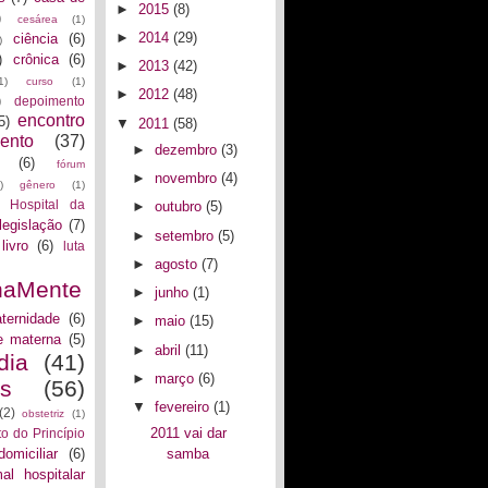
►
2015
(8)
)
cesárea
(1)
►
2014
(29)
ciência
(6)
)
)
crônica
(6)
►
2013
(42)
1)
curso
(1)
►
2012
(48)
)
depoimento
encontro
5)
▼
2011
(58)
ento
(37)
►
dezembro
(3)
(6)
fórum
►
novembro
(4)
)
gênero
(1)
Hospital da
►
outubro
(5)
legislação
(7)
►
setembro
(5)
livro
(6)
luta
►
agosto
(7)
naMente
►
junho
(1)
ternidade
(6)
►
maio
(15)
e materna
(5)
►
abril
(11)
dia
(41)
►
março
(6)
as
(56)
▼
fevereiro
(1)
(2)
obstetriz
(1)
2011 vai dar
to do Princípio
domiciliar
(6)
samba
al hospitalar