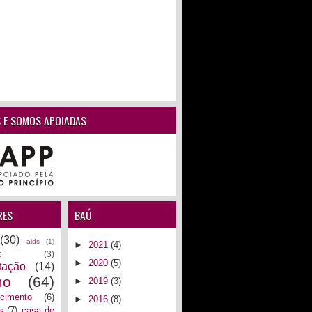
 E SOMOS APOIADAS
RES
BAÚ
(30)
aids
(1)
►
2021
(4)
o
(3)
►
2020
(5)
tação
(14)
mo
(64)
►
2019
(3)
ecimento
(6)
►
2016
(8)
s
(7)
casa de