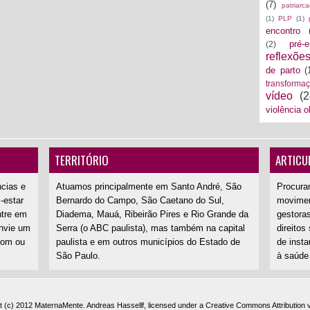
(7)
patriarc
(1)
PLP
(1)
encontro
pré-
(2)
reflexõe
de parto
(
transforma
vídeo
(2
violência o
TERRITÓRIO
ARTICU
ncias e
Atuamos principalmente em Santo André, São
Procura
-estar
Bernardo do Campo, São Caetano do Sul,
movimen
ntre em
Diadema, Mauá, Ribeirão Pires e Rio Grande da
gestoras
nvie um
Serra (o ABC paulista), mas também na capital
direitos
com ou
paulista e em outros municípios do Estado de
de inst
São Paulo.
à saúde
t (c) 2012
MaternaMente
.
Andreas Hassellf
, licensed under a
Creative Commons Attribution 