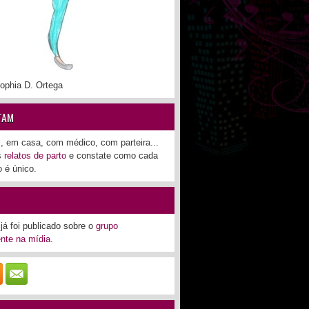
ophia D. Ortega
TAM
l, em casa, com médico, com parteira...
os
relatos de parto
e constate como cada
 é único.
já foi publicado sobre o
grupo
nte na mídia
.