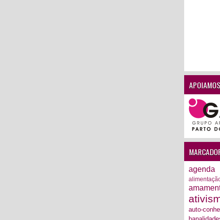
APOIAMOS
MARCADO
agenda
alimentaçã
amamen
ativis
auto-conh
banalidade