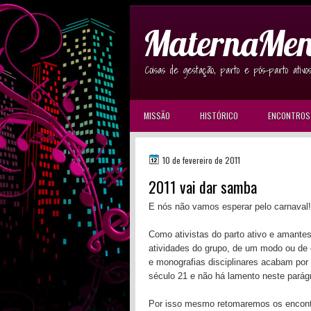
MaternaMen
Coisas de gestação, parto e pós-parto ativo
MISSÃO
HISTÓRICO
ENCONTROS
10 de fevereiro de 2011
2011 vai dar samba
E nós não vamos esperar pelo carnaval!
Como ativistas do parto ativo e amante
atividades do grupo, de um modo ou de o
e monografias disciplinares acabam por
século 21 e não há lamento neste parág
Por isso mesmo retomaremos os encontro