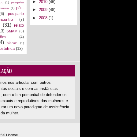
►
2010
(46)
ado
(1)
pesquisa
pós-
poesia
(1)
►
2009
(48)
(6)
pós-parto
►
2008
(1)
encontro
(7)
s
(31)
relato
13)
SMAM
(3)
ções
(4)
4)
vínculo
(1)
bstétrica
(12)
LAÇÃO
mos nos articular com outros
tos sociais e com as instâncias
, com o fim primordial de defender os
 sexuais e reprodutivos das mulheres e
aurar um novo paradigma de assistência
 da mulher.
v3.0 License