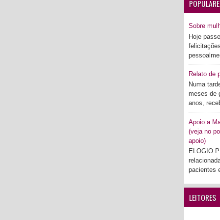
POPULARE
Sobre mul
Hoje passe
felicitaçõe
pessoalmen
Relato de p
Numa tarde
meses de g
anos, rece
Apoio a Mar
(veja no po
apoio)
ELOGIO PÚ
relacionad
pacientes e
LEITORES