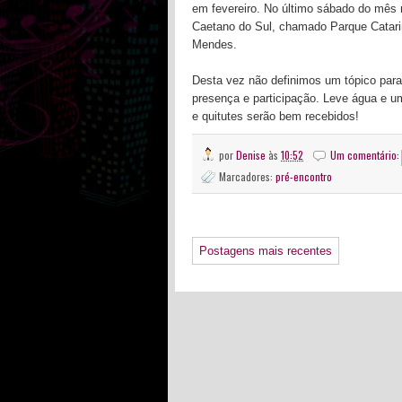
em fevereiro. No último sábado do mês
Caetano do Sul, chamado Parque Catarin
Mendes.
Desta vez não definimos um tópico par
presença e participação. Leve água e u
e quitutes serão bem recebidos!
por
Denise
às
10:52
Um comentário
Marcadores:
pré-encontro
Postagens mais recentes