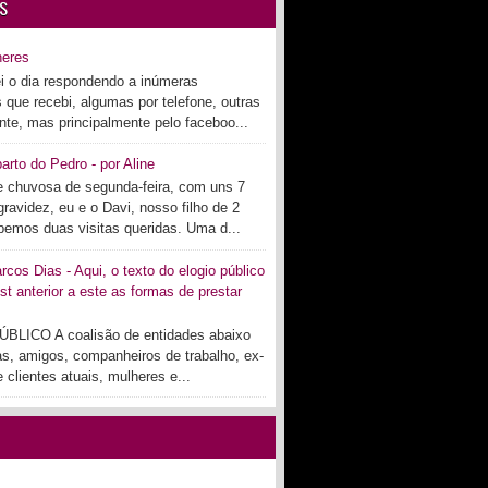
S
heres
i o dia respondendo a inúmeras
s que recebi, algumas por telefone, outras
te, mas principalmente pelo faceboo...
arto do Pedro - por Aline
 chuvosa de segunda-feira, com uns 7
ravidez, eu e o Davi, nosso filho de 2
bemos duas visitas queridas. Uma d...
cos Dias - Aqui, o texto do elogio público
st anterior a este as formas de prestar
BLICO A coalisão de entidades abaixo
as, amigos, companheiros de trabalho, ex-
 clientes atuais, mulheres e...