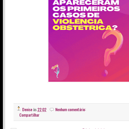
Denise
às
22:02
Nenhum comentário:
Compartilhar