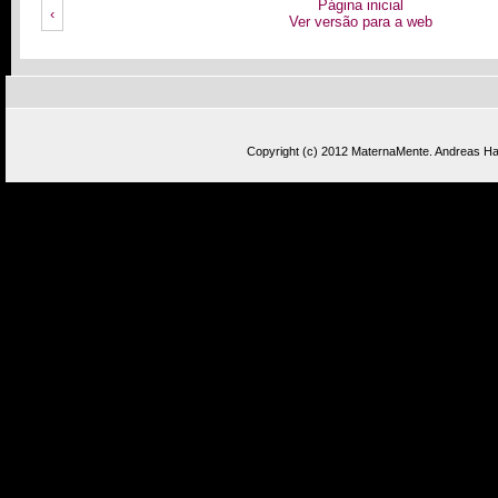
Página inicial
‹
Ver versão para a web
Copyright (c) 2012
MaternaMente
.
Andreas Has