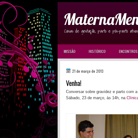
MaternaMen
Coisas de gestação, parto e pós-parto ativo
MISSÃO
HISTÓRICO
ENCONTROS
21 de março de 2013
Venha!
Conversar sobre gravidez e parto com a
Sábado, 23 de março, às 14h, na
Clínic