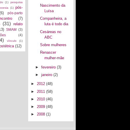
ado
(1)
pesquisa
Nascimento da
pós-
poesia
(1)
Luísa
(6)
pós-parto
encontro
(7)
Companheira, a
s
(31)
relato
luta é todo dia
13)
SMAM
(3)
Cesáreas no
ções
(4)
ABC
4)
vínculo
(1)
Sobre mulheres
bstétrica
(12)
Renascer
mulher-mãe
►
fevereiro
(3)
►
janeiro
(2)
►
2012
(48)
►
2011
(58)
►
2010
(46)
►
2009
(48)
►
2008
(1)