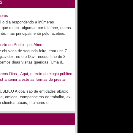
S
heres
i o dia respondendo a inúmeras
s que recebi, algumas por telefone, outras
te, mas principalmente pelo faceboo...
arto do Pedro - por Aline
 chuvosa de segunda-feira, com uns 7
ravidez, eu e o Davi, nosso filho de 2
bemos duas visitas queridas. Uma d...
cos Dias - Aqui, o texto do elogio público
st anterior a este as formas de prestar
BLICO A coalisão de entidades abaixo
as, amigos, companheiros de trabalho, ex-
 clientes atuais, mulheres e...