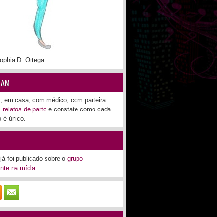
ophia D. Ortega
TAM
l, em casa, com médico, com parteira...
os
relatos de parto
e constate como cada
 é único.
já foi publicado sobre o
grupo
nte na mídia
.