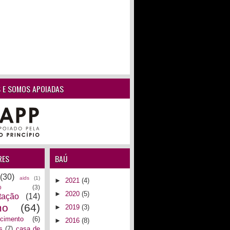
 E SOMOS APOIADAS
RES
BAÚ
(30)
aids
(1)
►
2021
(4)
o
(3)
►
2020
(5)
tação
(14)
mo
(64)
►
2019
(3)
ecimento
(6)
►
2016
(8)
s
(7)
casa de