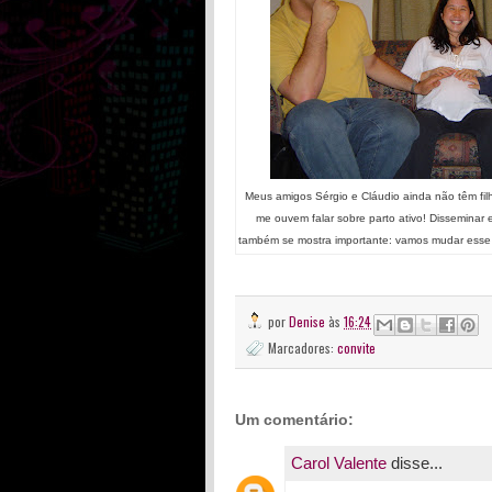
Meus amigos Sérgio e Cláudio ainda não têm fil
me ouvem falar sobre parto ativo! Disseminar
também se mostra importante: vamos mudar esse c
por
Denise
às
16:24
Marcadores:
convite
Um comentário:
Carol Valente
disse...