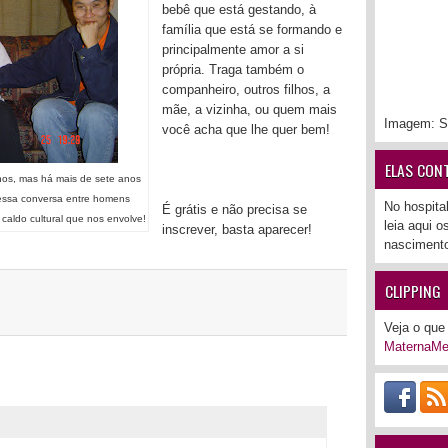
bebê que está gestando, à
família que está se formando e
principalmente amor a si
própria. Traga também o
companheiro, outros filhos, a
mãe, a vizinha, ou quem mais
Imagem: S
você acha que lhe quer bem!
ELAS CON
hos, mas há mais de sete anos
 essa conversa entre homens
No hospita
É grátis e não precisa se
aldo cultural que nos envolve!
leia aqui 
inscrever, basta aparecer!
nascimento
CLIPPING
Veja o que 
MaternaMe