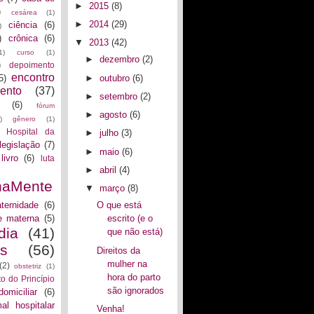
►
2015
(8)
)
cesárea
(1)
►
2014
(29)
ciência
(6)
)
)
crônica
(6)
▼
2013
(42)
1)
curso
(1)
►
dezembro
(2)
)
depoimento
encontro
►
outubro
(6)
5)
ento
(37)
►
setembro
(2)
(6)
fórum
►
agosto
(6)
)
gênero
(1)
Hospital da
►
julho
(3)
legislação
(7)
►
maio
(6)
livro
(6)
luta
►
abril
(4)
naMente
▼
março
(8)
ternidade
(6)
O que está
e materna
(5)
escrito (e o
dia
(41)
que não está)
as
(56)
Direitos da
mulher na
(2)
obstetriz
(1)
hora do parto
to do Princípio
são ignorados
domiciliar
(6)
al hospitalar
Venha!