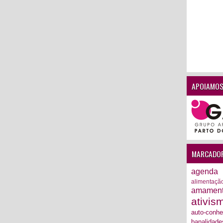
APOIAMOS
MARCADO
agenda
alimentaçã
amamen
ativis
auto-conh
banalidade