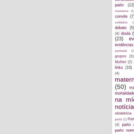
parto
(12
cesariana
(1
convite
(7
cuidados
(
debate
(5
doula
(
(4)
(23)
ev
evidências
perinatal
(1
grupos
(3)
Mulher
(2)
links
(10)
(4)
mater
(50)
ma
mortalidad
na mí
notíci
obstetrícia
Par
parto
(1)
parto 
(4)
parto norm