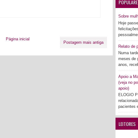
POPULARE
Sobre mul
Hoje passe
felicitaçõe
pessoalmen
Página inicial
Postagem mais antiga
Relato de p
Numa tarde
meses de g
anos, rece
Apoio a Mar
(veja no po
apoio)
ELOGIO PÚ
relacionad
pacientes e
LEITORES