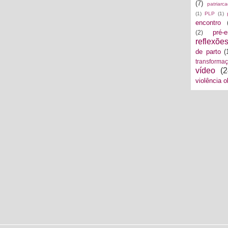
(7)
patriarc
(1)
PLP
(1)
encontro
pré-
(2)
reflexõe
de parto
(
transforma
vídeo
(2
violência o