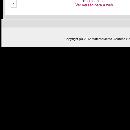
Página inicial
‹
Ver versão para a web
Copyright (c) 2012
MaternaMente
.
Andreas Has