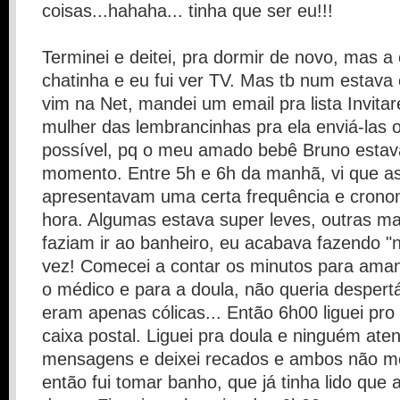
coisas...hahaha... tinha que ser eu!!!
Terminei e deitei, pra dormir de novo, mas a 
chatinha e eu fui ver TV. Mas tb num estava 
vim na Net, mandei um email pra lista Invitar
mulher das lembrancinhas pra ela enviá-las 
possível, pq o meu amado bebê Bruno estav
momento. Entre 5h e 6h da manhã, vi que as
apresentavam uma certa frequência e crono
hora. Algumas estava super leves, outras ma
faziam ir ao banheiro, eu acabava fazendo "
vez! Comecei a contar os minutos para aman
o médico e para a doula, não queria despertá-
eram apenas cólicas... Então 6h00 liguei pr
caixa postal. Liguei pra doula e ninguém at
mensagens e deixei recados e ambos não m
então fui tomar banho, que já tinha lido qu