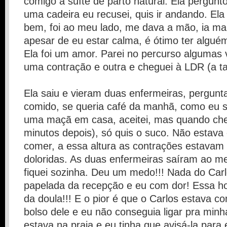
comigo à suíte de parto natural. Ela pergunt
uma cadeira eu recusei, quis ir andando. Ela
bem, foi ao meu lado, me dava a mão, ia m
apesar de eu estar calma, é ótimo ter algué
Ela foi um amor. Parei no percurso algumas
uma contração e outra e cheguei à LDR (a tal
Ela saiu e vieram duas enfermeiras, pergunt
comido, se queria café da manhã, como eu s
uma maçã em casa, aceitei, mas quando ch
minutos depois), só quis o suco. Não estava
comer, a essa altura as contrações estavam
doloridas. As duas enfermeiras saíram ao 
fiquei sozinha. Deu um medo!!! Nada do Carl
papelada da recepção e eu com dor! Essa h
da doula!!! E o pior é que o Carlos estava c
bolso dele e eu não conseguia ligar pra minh
estava na praia e eu tinha que avisá-la para e