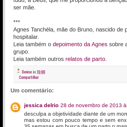
tudo, a Deus, que me proporcionou a benção 
ser mãe.
***
Agnes Tanchéla, mãe do Bruno, nascido de p
hospitalar.
Leia também o
depoimento da Agnes
sobre a
grupo.
Leia também outros
relatos de parto
.
Denise
às
10:00
Compartilhar
Um comentário:
jessica delrio
28 de novembro de 2013 à
desculpa a objetividade diante de um mom
mas estou com pouco tempo e sem enxe
35 semanas em busca de um parto o mais n