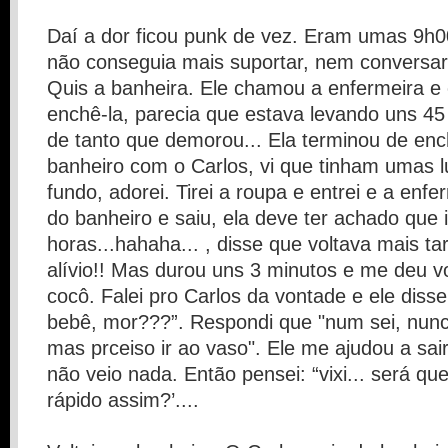
Daí a dor ficou punk de vez. Eram umas 9h0
não conseguia mais suportar, nem conversa
Quis a banheira. Ele chamou a enfermeira e
enchê-la, parecia que estava levando uns 45
de tanto que demorou... Ela terminou de ench
banheiro com o Carlos, vi que tinham umas l
fundo, adorei. Tirei a roupa e entrei e a enfe
do banheiro e saiu, ela deve ter achado que
horas...hahaha... , disse que voltava mais t
alívio!! Mas durou uns 3 minutos e me deu v
cocô. Falei pro Carlos da vontade e ele disse
bebê, mor???”. Respondi que "num sei, nunc
mas prceiso ir ao vaso". Ele me ajudou a sair
não veio nada. Então pensei: “vixi... será qu
rápido assim?’....