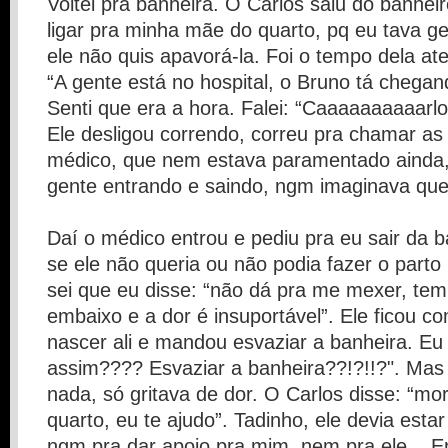
Voltei pra banheira. O Carlos saiu do banheir
ligar pra minha mãe do quarto, pq eu tava 
ele não quis apavorá-la. Foi o tempo dela ate
“A gente está no hospital, o Bruno tá chegand
Senti que era a hora. Falei: “Caaaaaaaaaarlos,
Ele desligou correndo, correu pra chamar as
médico, que nem estava paramentado ainda, 
gente entrando e saindo, ngm imaginava que 
Daí o médico entrou e pediu pra eu sair da b
se ele não queria ou não podia fazer o parto
sei que eu disse: “não dá pra me mexer, tem
embaixo e a dor é insuportável”. Ele ficou 
nascer ali e mandou esvaziar a banheira. Eu
assim???? Esvaziar a banheira??!?!!?". Mas
nada, só gritava de dor. O Carlos disse: “mo
quarto, eu te ajudo”. Tadinho, ele devia esta
ngm pra dar apoio pra mim, nem pra ele... E