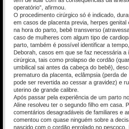
tem de lidar com as consequências da anest
operatório”, afirmou.
O procedimento cirúrgico só é indicado, dura
em casos de placenta previa, herpes genital 
na hora do parto, bebê transverso (atravess
caso de mulheres com algum tipo de cardiopa
parto, também é possível identificar a temp
Deborah, casos em que se faz necessária a 
cirúrgica, tais como prolapso de cordão (qu
umbilical sai antes da cabeça do bebê), des
prematuro da placenta, eclâmpsia (perda de 
pode ser revertida ao cessar a gravidez) e r
uterino de grande calibre.
Após passar pela experiência de um parto no
Aline resolveu ter o segundo filho em casa. P
comentários desagradáveis de familiares e 
comentou com quase ninguém sobre a decisã
nascido com o cordão enrolado no pescoço,