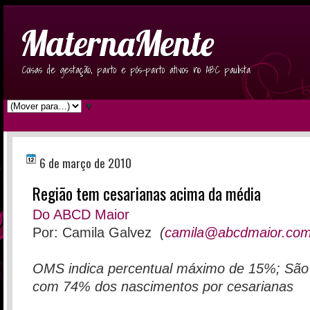
MaternaMente
Coisas de gestação, parto e pós-parto ativos no ABC paulista
▼
6 de março de 2010
Região tem cesarianas acima da média
Do ABCD Maior
Por: Camila Galvez
(
camila@abcdmaior.com
OMS indica percentual máximo de 15%; São 
com 74% dos nascimentos por cesarianas