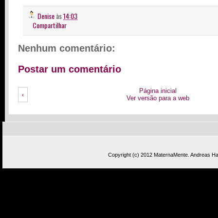
Denise
às
14:03
Compartilhar
Nenhum comentário:
Postar um comentário
Página inicial
‹
Ver versão para a web
Copyright (c) 2012
MaternaMente
.
Andreas Has