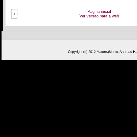
Página inicial
‹
Ver versão para a web
Copyright (c) 2012
MaternaMente
.
Andreas Has