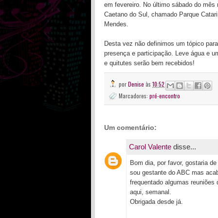
em fevereiro. No último sábado do mês
Caetano do Sul, chamado Parque Catarin
Mendes.
Desta vez não definimos um tópico par
presença e participação. Leve água e u
e quitutes serão bem recebidos!
por
Denise
às
10:52
Marcadores:
pré-encontro
Um comentário:
Carol Valente
disse...
Bom dia, por favor, gostaria d
sou gestante do ABC mas acab
frequentado algumas reuniões 
aqui, semanal.
Obrigada desde já.