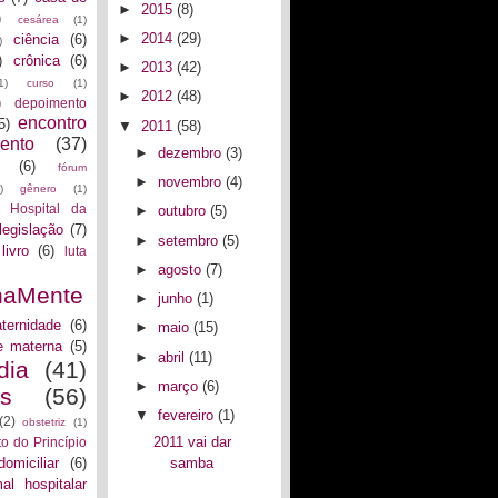
►
2015
(8)
)
cesárea
(1)
►
2014
(29)
ciência
(6)
)
)
crônica
(6)
►
2013
(42)
1)
curso
(1)
►
2012
(48)
)
depoimento
encontro
5)
▼
2011
(58)
ento
(37)
►
dezembro
(3)
(6)
fórum
►
novembro
(4)
)
gênero
(1)
Hospital da
►
outubro
(5)
legislação
(7)
►
setembro
(5)
livro
(6)
luta
►
agosto
(7)
naMente
►
junho
(1)
ternidade
(6)
►
maio
(15)
e materna
(5)
►
abril
(11)
dia
(41)
►
março
(6)
as
(56)
▼
fevereiro
(1)
(2)
obstetriz
(1)
2011 vai dar
to do Princípio
domiciliar
(6)
samba
al hospitalar