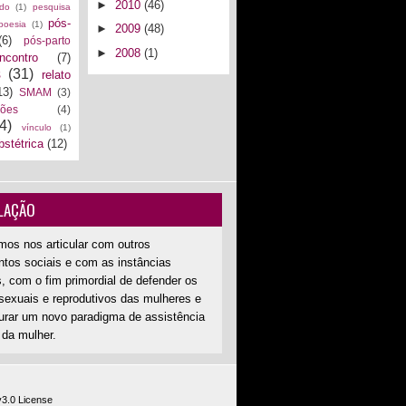
►
2010
(46)
ado
(1)
pesquisa
pós-
poesia
(1)
►
2009
(48)
(6)
pós-parto
►
2008
(1)
encontro
(7)
s
(31)
relato
13)
SMAM
(3)
ções
(4)
4)
vínculo
(1)
bstétrica
(12)
LAÇÃO
mos nos articular com outros
tos sociais e com as instâncias
, com o fim primordial de defender os
 sexuais e reprodutivos das mulheres e
aurar um novo paradigma de assistência
 da mulher.
v3.0 License