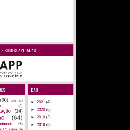
 E SOMOS APOIADAS
RES
BAÚ
(30)
aids
(1)
►
2021
(4)
o
(3)
►
2020
(5)
tação
(14)
mo
(64)
►
2019
(3)
ecimento
(6)
►
2016
(8)
s
(7)
casa de