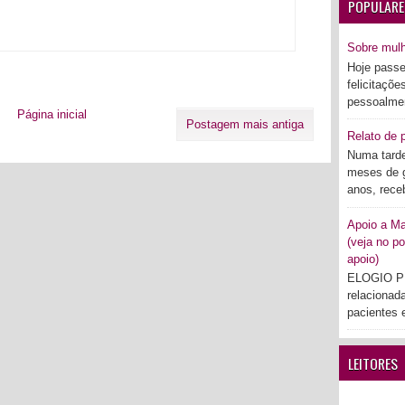
POPULARE
Sobre mul
Hoje passe
felicitaçõe
pessoalmen
Página inicial
Postagem mais antiga
Relato de p
Numa tarde
meses de g
anos, rece
Apoio a Mar
(veja no po
apoio)
ELOGIO PÚ
relacionad
pacientes e
LEITORES