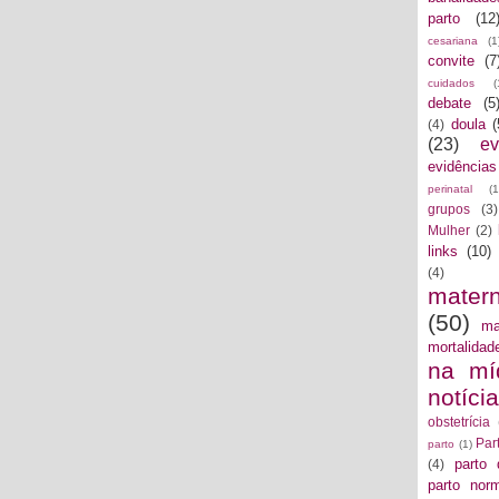
parto
(12
cesariana
(1
convite
(7
cuidados
(
debate
(5
doula
(
(4)
(23)
ev
evidências
perinatal
(1
grupos
(3)
Mulher
(2)
links
(10)
(4)
mater
(50)
ma
mortalidad
na mí
notíci
obstetrícia
Par
parto
(1)
parto 
(4)
parto norm