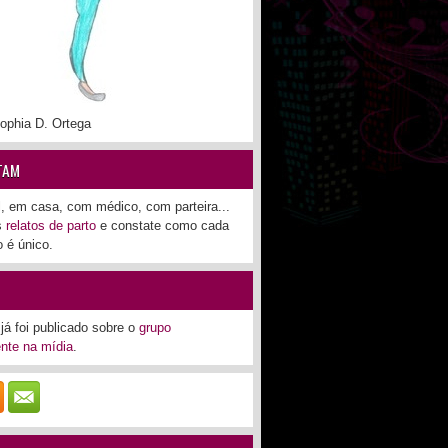
ophia D. Ortega
TAM
l, em casa, com médico, com parteira...
os
relatos de parto
e constate como cada
 é único.
já foi publicado sobre o
grupo
nte na mídia
.