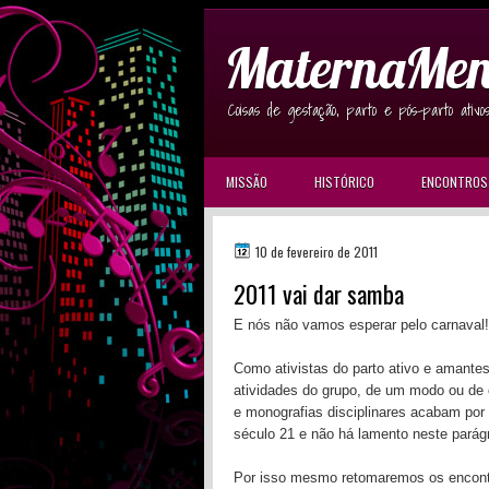
MaternaMen
Coisas de gestação, parto e pós-parto ativo
MISSÃO
HISTÓRICO
ENCONTROS
10 de fevereiro de 2011
2011 vai dar samba
E nós não vamos esperar pelo carnaval!
Como ativistas do parto ativo e amante
atividades do grupo, de um modo ou de o
e monografias disciplinares acabam por
século 21 e não há lamento neste parág
Por isso mesmo retomaremos os encontro