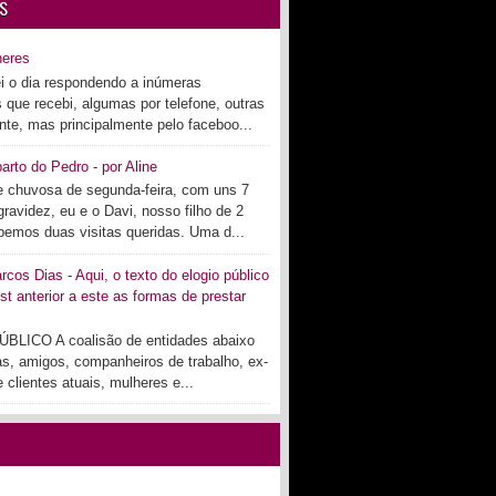
S
heres
i o dia respondendo a inúmeras
s que recebi, algumas por telefone, outras
te, mas principalmente pelo faceboo...
arto do Pedro - por Aline
 chuvosa de segunda-feira, com uns 7
ravidez, eu e o Davi, nosso filho de 2
bemos duas visitas queridas. Uma d...
cos Dias - Aqui, o texto do elogio público
st anterior a este as formas de prestar
BLICO A coalisão de entidades abaixo
as, amigos, companheiros de trabalho, ex-
 clientes atuais, mulheres e...