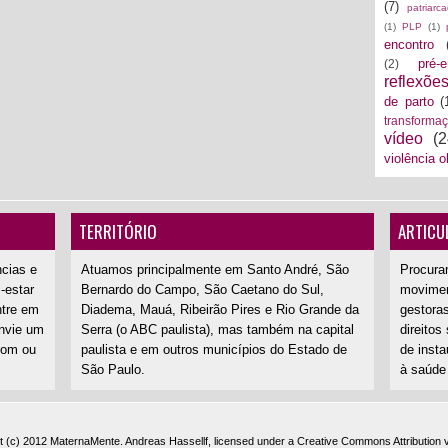
(7)
patriarc
(1)
PLP
(1)
encontro
pré-
(2)
reflexõe
de parto
(
transforma
vídeo
(2
violência o
TERRITÓRIO
ARTICU
ncias e
Atuamos principalmente em Santo André, São
Procura
-estar
Bernardo do Campo, São Caetano do Sul,
movimen
ntre em
Diadema, Mauá, Ribeirão Pires e Rio Grande da
gestoras
nvie um
Serra (o ABC paulista), mas também na capital
direitos
com ou
paulista e em outros municípios do Estado de
de inst
São Paulo.
à saúde
t (c) 2012
MaternaMente
.
Andreas Hassellf
, licensed under a
Creative Commons Attribution 