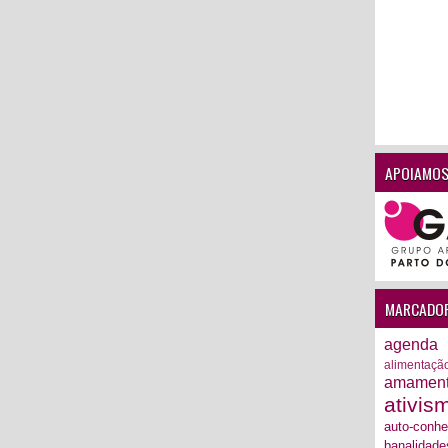
APOIAMOS
MARCADO
agenda
alimentaçã
amamen
ativis
auto-conh
banalidade