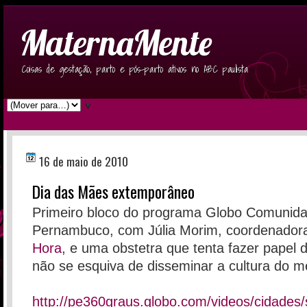
MaternaMente
Coisas de gestação, parto e pós-parto ativos no ABC paulista
▼
16 de maio de 2010
Dia das Mães extemporâneo
Primeiro bloco do programa Globo Comunid
Pernambuco, com Júlia Morim, coordenador
Hora
, e uma obstetra que tenta fazer papel
não se esquiva de disseminar a cultura do m
http://pe360graus.globo.com/videos/cidades